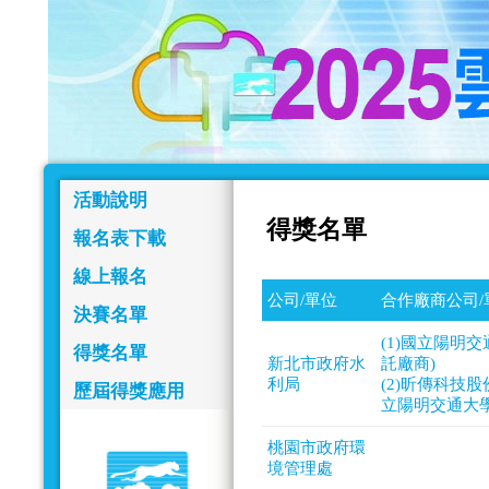
活動說明
得獎名單
報名表下載
線上報名
公司/單位
合作廠商公司/
決賽名單
(1)國立陽明
得獎名單
新北市政府水
託廠商)
利局
(2)昕傳科技
歷屆得獎應用
立陽明交通大學
桃園市政府環
境管理處