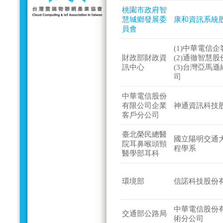
桃園市政府智
慧城鄉發展委
康和資訊系統
員會
(1)中華電信
財政部財政資
(2)通徹智慧
訊中心
(3)台灣亞馬
司
中華電信股份
有限公司企業
神通資訊科技
客戶分公司
臺北榮民總醫
國立陽明交通
院耳鼻喉頭頸
程學系
醫學部耳科
環境部
信諾科技股份
中華電信股份
交通部公路局
術分公司