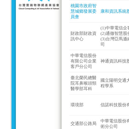
桃園市政府智
慧城鄉發展委
康和資訊系統
員會
(1)中華電信
財政部財政資
(2)通徹智慧
訊中心
(3)台灣亞馬
司
中華電信股份
有限公司企業
神通資訊科技
客戶分公司
臺北榮民總醫
國立陽明交通
院耳鼻喉頭頸
程學系
醫學部耳科
環境部
信諾科技股份
中華電信股份
交通部公路局
術分公司