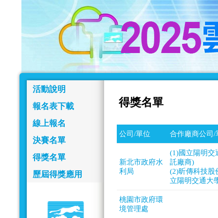
活動說明
得獎名單
報名表下載
線上報名
公司/單位
合作廠商公司/
決賽名單
(1)國立陽明
得獎名單
新北市政府水
託廠商)
利局
(2)昕傳科技
歷屆得獎應用
立陽明交通大學
桃園市政府環
境管理處