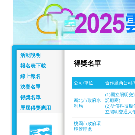
活動說明
得獎名單
報名表下載
線上報名
公司/單位
合作廠商公司/
決賽名單
(1)國立陽明
得獎名單
新北市政府水
託廠商)
利局
(2)昕傳科技
歷屆得獎應用
立陽明交通大學
桃園市政府環
境管理處