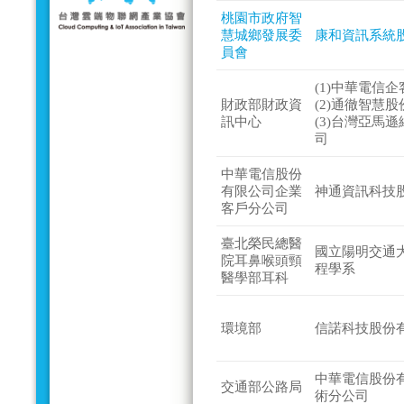
桃園市政府智
慧城鄉發展委
康和資訊系統
員會
(1)中華電信
財政部財政資
(2)通徹智慧
訊中心
(3)台灣亞馬
司
中華電信股份
有限公司企業
神通資訊科技
客戶分公司
臺北榮民總醫
國立陽明交通
院耳鼻喉頭頸
程學系
醫學部耳科
環境部
信諾科技股份
中華電信股份
交通部公路局
術分公司