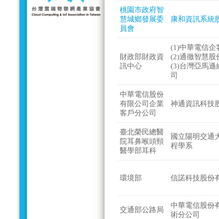
桃園市政府智
慧城鄉發展委
康和資訊系統
員會
(1)中華電信
財政部財政資
(2)通徹智慧
訊中心
(3)台灣亞馬
司
中華電信股份
有限公司企業
神通資訊科技
客戶分公司
臺北榮民總醫
國立陽明交通
院耳鼻喉頭頸
程學系
醫學部耳科
環境部
信諾科技股份
中華電信股份
交通部公路局
術分公司