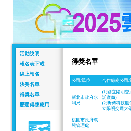
活動說明
得獎名單
報名表下載
線上報名
公司/單位
合作廠商公司/
決賽名單
(1)國立陽明
得獎名單
新北市政府水
託廠商)
利局
(2)昕傳科技
歷屆得獎應用
立陽明交通大學
桃園市政府環
境管理處