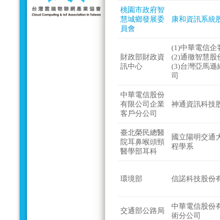
桃園市政府智
慧城鄉發展委
康和資訊系統
員會
(1)中華電信
財政部財政資
(2)通徹智慧
訊中心
(3)台灣亞馬
司
中華電信股份
有限公司企業
神通資訊科技
客戶分公司
臺北榮民總醫
國立陽明交通
院耳鼻喉頭頸
程學系
醫學部耳科
環境部
信諾科技股份
中華電信股份
交通部公路局
術分公司