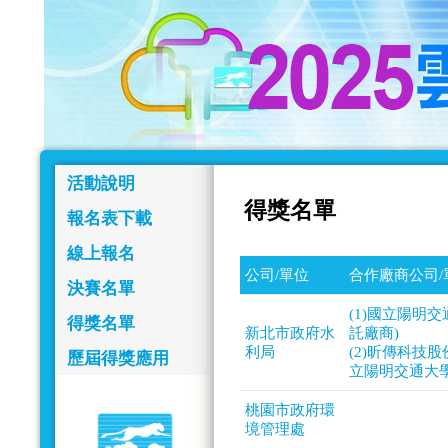
活動說明
得獎名單
報名表下載
線上報名
公司/單位
合作廠商公司/
決賽名單
(1)國立陽明
得獎名單
新北市政府水
託廠商)
利局
(2)昕傳科技
歷屆得獎應用
立陽明交通大學
桃園市政府環
境管理處