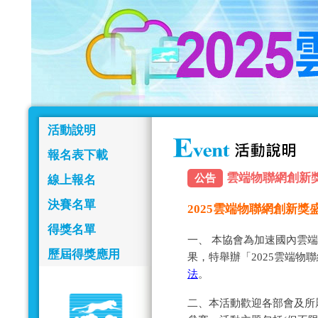
活動說明
報名表下載
雲端物聯網創新獎報名
公告
線上報名
決賽名單
2025雲端物聯網創新
得獎名單
一、 本協會為加速國內雲
歷屆得獎應用
果，特舉辦「2025雲端物
法
。
二、本活動歡迎各部會及所