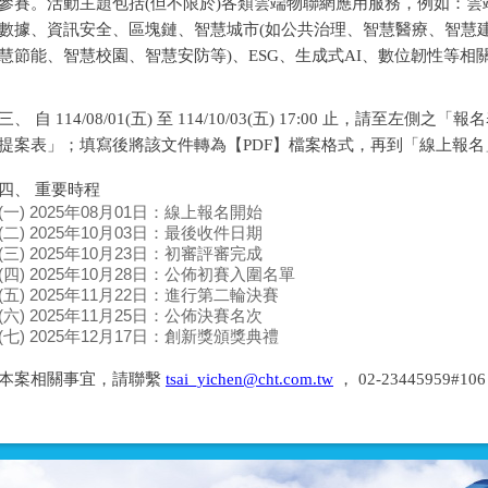
參賽。活動主題包括(但不限於)各類雲端物聯網應用服務，例如：雲端運
數據、資訊安全、區塊鏈、智慧城市(如公共治理、智慧醫療、智慧
慧節能、智慧校園、智慧安防等)、ESG、生成式AI、數位韌性等相
三、 自 114/08/01(五) 至 114/10/03(五) 17:00 止，請至左
提案表」；填寫後將該文件轉為【PDF】檔案格式，再到「線上報
四、 重要時程
(一) 2025年08月01日：線上報名開始
(二) 2025年10月03日：最後收件日期
(三) 2025年10月23日：初審評審完成
(四) 2025年10月28日：公佈初賽入圍名單
(五) 2025年11月22日：進行第二輪決賽
(六) 2025年11月25日：公佈決賽名次
(七) 2025年12月17日：創新獎頒獎典禮
本案相關事宜，請聯繫
tsai_yichen@cht.com.tw
， 02-23445959#1