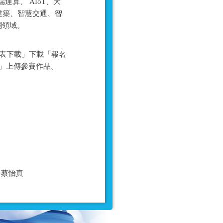
算、 AIoT、大
建築、智慧交通、智
關領域。
側之「報名表下載」下載「報名
名」上傳參賽作品。
06 蔡怡真