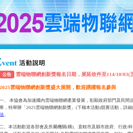
雲端物聯網創新獎報名日期，展延收件至114/10/03(五) 
公告
2025雲端物聯網創新獎盛大展開，歡迎踴躍報名參與
一、 本協會為加速國內雲端物聯網產業發展，彰顯政府部門及民間
果，特舉辦「2025雲端物聯網創新獎」(下稱本活動)競賽活動，詳
法
。
二、本活動歡迎各部會及所屬機關(構)、直轄市及縣市政府、行政/