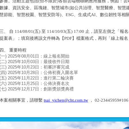
參賽。活動主題包括(但不限於)各類雲端物聯網應用服務，例如：雲端運
數據、資訊安全、區塊鏈、智慧城市(如公共治理、智慧醫療、智慧
慧節能、智慧校園、智慧安防等)、ESG、生成式AI、數位韌性等相
三、 自 114/08/01(五) 至 114/10/03(五) 17:00 止，請至左
提案表」；填寫後將該文件轉為【PDF】檔案格式，再到「線上報
四、 重要時程
(一) 2025年08月01日：線上報名開始
(二) 2025年10月03日：最後收件日期
(三) 2025年10月23日：初審評審完成
(四) 2025年10月28日：公佈初賽入圍名單
(五) 2025年11月22日：進行第二輪決賽
(六) 2025年11月25日：公佈決賽名次
(七) 2025年12月17日：創新獎頒獎典禮
本案相關事宜，請聯繫
tsai_yichen@cht.com.tw
， 02-23445959#1