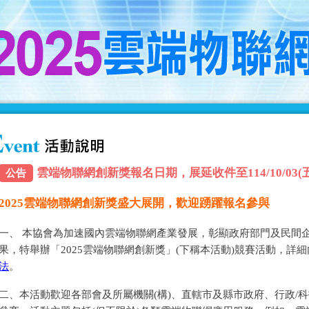
雲端物聯網創新獎報名日期，展延收件至114/10/03(五) 
公告
2025雲端物聯網創新獎盛大展開，歡迎踴躍報名參與
一、 本協會為加速國內雲端物聯網產業發展，彰顯政府部門及民間
果，特舉辦「2025雲端物聯網創新獎」(下稱本活動)競賽活動，詳
法
。
二、本活動歡迎各部會及所屬機關(構)、直轄市及縣市政府、行政/