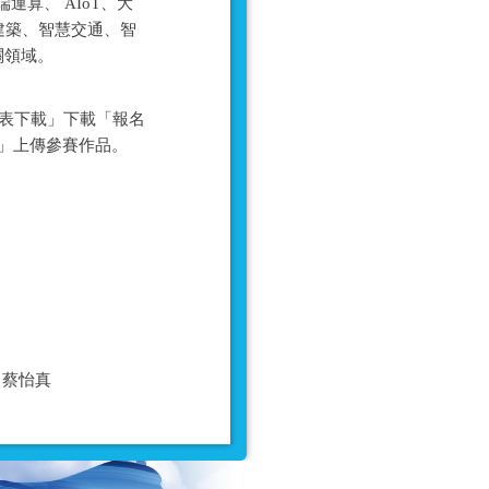
算、 AIoT、大
建築、智慧交通、智
關領域。
側之「報名表下載」下載「報名
名」上傳參賽作品。
06 蔡怡真