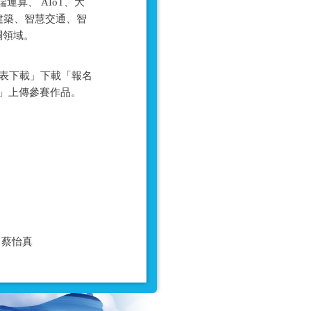
算、 AIoT、大
建築、智慧交通、智
關領域。
側之「報名表下載」下載「報名
名」上傳參賽作品。
06 蔡怡真