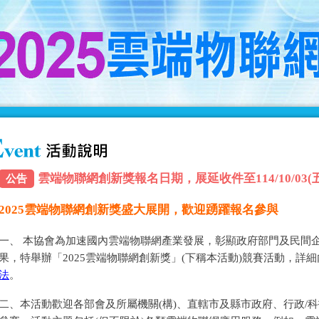
雲端物聯網創新獎報名日期，展延收件至114/10/03(五) 
公告
2025雲端物聯網創新獎盛大展開，歡迎踴躍報名參與
一、 本協會為加速國內雲端物聯網產業發展，彰顯政府部門及民間
果，特舉辦「2025雲端物聯網創新獎」(下稱本活動)競賽活動，詳
法
。
二、本活動歡迎各部會及所屬機關(構)、直轄市及縣市政府、行政/