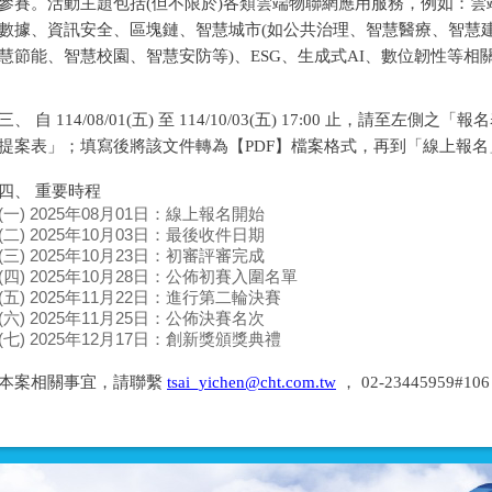
參賽。活動主題包括(但不限於)各類雲端物聯網應用服務，例如：雲端運
數據、資訊安全、區塊鏈、智慧城市(如公共治理、智慧醫療、智慧
慧節能、智慧校園、智慧安防等)、ESG、生成式AI、數位韌性等相
三、 自 114/08/01(五) 至 114/10/03(五) 17:00 止，請至左
提案表」；填寫後將該文件轉為【PDF】檔案格式，再到「線上報
四、 重要時程
(一) 2025年08月01日：線上報名開始
(二) 2025年10月03日：最後收件日期
(三) 2025年10月23日：初審評審完成
(四) 2025年10月28日：公佈初賽入圍名單
(五) 2025年11月22日：進行第二輪決賽
(六) 2025年11月25日：公佈決賽名次
(七) 2025年12月17日：創新獎頒獎典禮
本案相關事宜，請聯繫
tsai_yichen@cht.com.tw
， 02-23445959#1