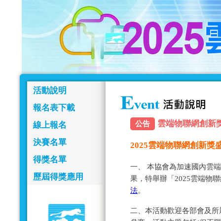
活動說明
報名表下載
雲端物聯網創新獎報名
公告
線上報名
決賽名單
2025雲端物聯網創新
得獎名單
一、 本協會為加速國內雲
歷屆得獎應用
果，特舉辦「2025雲端物
法
。
二、本活動歡迎各部會及所