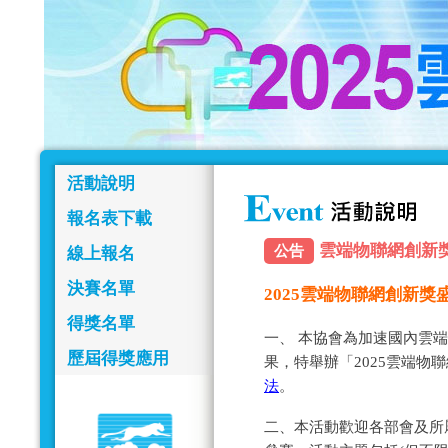
活動說明
報名表下載
雲端物聯網創新獎報名
公告
線上報名
決賽名單
2025雲端物聯網創新
得獎名單
一、 本協會為加速國內雲
歷屆得獎應用
果，特舉辦「2025雲端物
法
。
二、本活動歡迎各部會及所