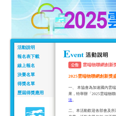
活動說明
報名表下載
雲端物聯網創新獎報名
公告
線上報名
決賽名單
2025雲端物聯網創新
得獎名單
一、 本協會為加速國內雲
歷屆得獎應用
果，特舉辦「2025雲端物
法
。
二、本活動歡迎各部會及所