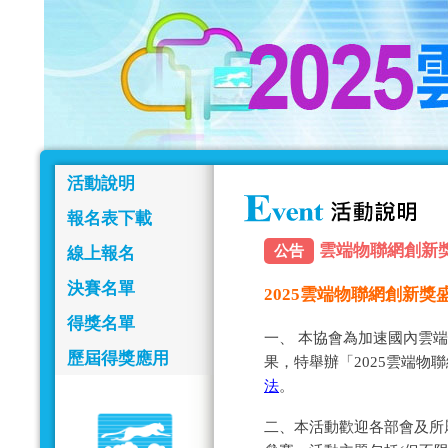
活動說明
報名表下載
雲端物聯網創新獎報名
公告
線上報名
決賽名單
2025雲端物聯網創新
得獎名單
一、 本協會為加速國內雲
歷屆得獎應用
果，特舉辦「2025雲端物
法
。
二、本活動歡迎各部會及所