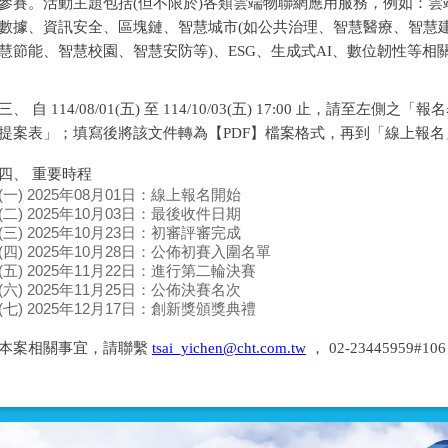
參賽。活動主題包括(但不限於)各類雲端物聯網應用服務，例如：雲端運
數據、資訊安全、區塊鏈、智慧城市(如公共治理、智慧醫療、智慧
慧節能、智慧校園、智慧安防等)、ESG、生成式AI、數位韌性等相
三、 自 114/08/01(五) 至 114/10/03(五) 17:00 止，請至左
提案表」；填寫後將該文件轉為【PDF】檔案格式，再到「線上報
四、 重要時程
(一) 2025年08月01日：線上報名開始
(二) 2025年10月03日：最後收件日期
(三) 2025年10月23日：初審評審完成
(四) 2025年10月28日：公佈初賽入圍名單
(五) 2025年11月22日：進行第二輪決賽
(六) 2025年11月25日：公佈決賽名次
(七) 2025年12月17日：創新獎頒獎典禮
本案相關事宜，請聯繫
tsai_yichen@cht.com.tw
， 02-23445959#1