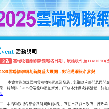
雲端物聯網創新獎報名日期，展延收件至114/10/03(五) 
公告
2025雲端物聯網創新獎盛大展開，歡迎踴躍報名參與
一、 本協會為加速國內雲端物聯網產業發展，彰顯政府部門及民間
果，特舉辦「2025雲端物聯網創新獎」(下稱本活動)競賽活動，詳
法
。
二、本活動歡迎各部會及所屬機關(構)、直轄市及縣市政府、行政/