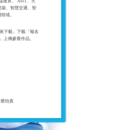
算、 AIoT、大
建築、智慧交通、智
關領域。
側之「報名表下載」下載「報名
名」上傳參賽作品。
06 蔡怡真