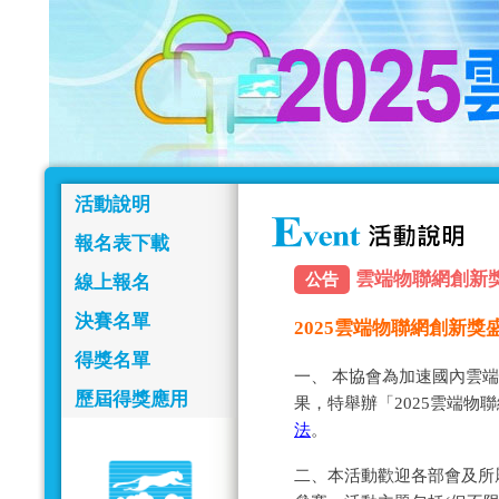
活動說明
報名表下載
雲端物聯網創新獎報名
公告
線上報名
決賽名單
2025雲端物聯網創新
得獎名單
一、 本協會為加速國內雲
歷屆得獎應用
果，特舉辦「2025雲端物
法
。
二、本活動歡迎各部會及所