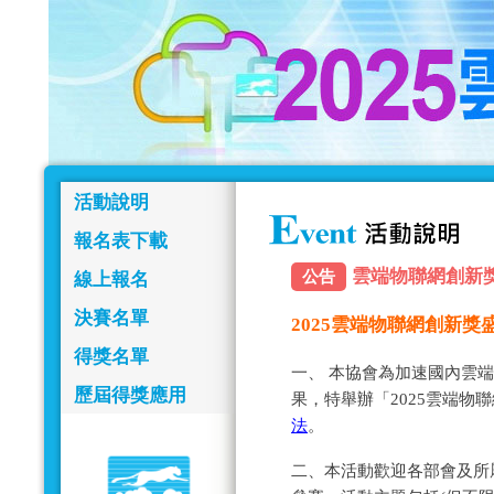
活動說明
報名表下載
雲端物聯網創新獎報名
公告
線上報名
決賽名單
2025雲端物聯網創新
得獎名單
一、 本協會為加速國內雲
歷屆得獎應用
果，特舉辦「2025雲端物
法
。
二、本活動歡迎各部會及所