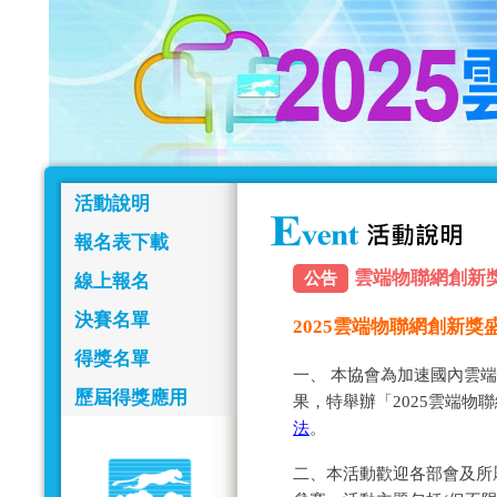
活動說明
報名表下載
雲端物聯網創新獎報名
公告
線上報名
決賽名單
2025雲端物聯網創新
得獎名單
一、 本協會為加速國內雲
歷屆得獎應用
果，特舉辦「2025雲端物
法
。
二、本活動歡迎各部會及所