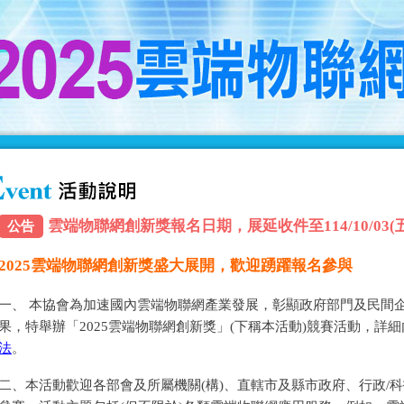
雲端物聯網創新獎報名日期，展延收件至114/10/03(五) 
公告
2025雲端物聯網創新獎盛大展開，歡迎踴躍報名參與
一、 本協會為加速國內雲端物聯網產業發展，彰顯政府部門及民間
果，特舉辦「2025雲端物聯網創新獎」(下稱本活動)競賽活動，詳
法
。
二、本活動歡迎各部會及所屬機關(構)、直轄市及縣市政府、行政/