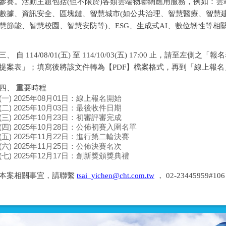
參賽。活動主題包括(但不限於)各類雲端物聯網應用服務，例如：雲端運
數據、資訊安全、區塊鏈、智慧城市(如公共治理、智慧醫療、智慧
慧節能、智慧校園、智慧安防等)、ESG、生成式AI、數位韌性等相
三、 自 114/08/01(五) 至 114/10/03(五) 17:00 止，請至左
提案表」；填寫後將該文件轉為【PDF】檔案格式，再到「線上報
四、 重要時程
(一) 2025年08月01日：線上報名開始
(二) 2025年10月03日：最後收件日期
(三) 2025年10月23日：初審評審完成
(四) 2025年10月28日：公佈初賽入圍名單
(五) 2025年11月22日：進行第二輪決賽
(六) 2025年11月25日：公佈決賽名次
(七) 2025年12月17日：創新獎頒獎典禮
本案相關事宜，請聯繫
tsai_yichen@cht.com.tw
， 02-23445959#1