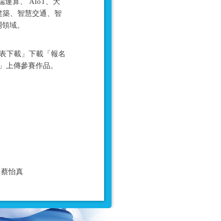
算、 AIoT、大
建築、智慧交通、智
關領域。
側之「報名表下載」下載「報名
名」上傳參賽作品。
06 蔡怡真