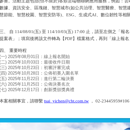
參賽。活動主題包括(但不限於)各類雲端物聯網應用服務，例如：雲端運
數據、資訊安全、區塊鏈、智慧城市(如公共治理、智慧醫療、智慧
慧節能、智慧校園、智慧安防等)、ESG、生成式AI、數位韌性等相
三、 自 114/08/01(五) 至 114/10/03(五) 17:00 止，請至左
提案表」；填寫後將該文件轉為【PDF】檔案格式，再到「線上報
四、 重要時程
(一) 2025年08月01日：線上報名開始
(二) 2025年10月03日：最後收件日期
(三) 2025年10月23日：初審評審完成
(四) 2025年10月28日：公佈初賽入圍名單
(五) 2025年11月22日：進行第二輪決賽
(六) 2025年11月25日：公佈決賽名次
(七) 2025年12月17日：創新獎頒獎典禮
本案相關事宜，請聯繫
tsai_yichen@cht.com.tw
， 02-23445959#1