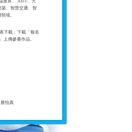
算、 AIoT、大
建築、智慧交通、智
關領域。
側之「報名表下載」下載「報名
名」上傳參賽作品。
06 蔡怡真