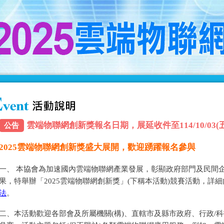
雲端物聯網創新獎報名日期，展延收件至114/10/03(五) 
公告
2025雲端物聯網創新獎盛大展開，歡迎踴躍報名參與
一、 本協會為加速國內雲端物聯網產業發展，彰顯政府部門及民間
果，特舉辦「2025雲端物聯網創新獎」(下稱本活動)競賽活動，詳
法
。
二、本活動歡迎各部會及所屬機關(構)、直轄市及縣市政府、行政/