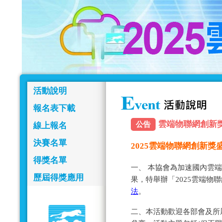
活動說明
報名表下載
雲端物聯網創新獎報名
公告
線上報名
決賽名單
2025雲端物聯網創新
得獎名單
一、 本協會為加速國內雲
歷屆得獎應用
果，特舉辦「2025雲端物
法
。
二、本活動歡迎各部會及所