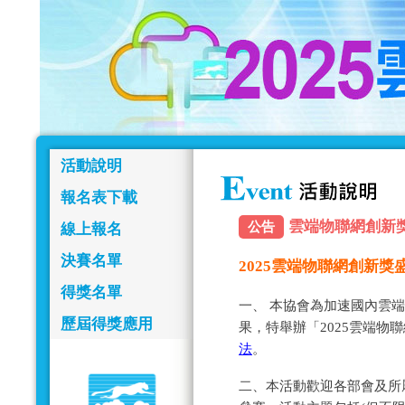
活動說明
報名表下載
雲端物聯網創新獎報名
公告
線上報名
決賽名單
2025雲端物聯網創新
得獎名單
一、 本協會為加速國內雲
歷屆得獎應用
果，特舉辦「2025雲端物
法
。
二、本活動歡迎各部會及所