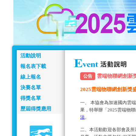
活動說明
報名表下載
雲端物聯網創新獎報名
公告
線上報名
決賽名單
2025雲端物聯網創新
得獎名單
一、 本協會為加速國內雲
歷屆得獎應用
果，特舉辦「2025雲端物
法
。
二、本活動歡迎各部會及所